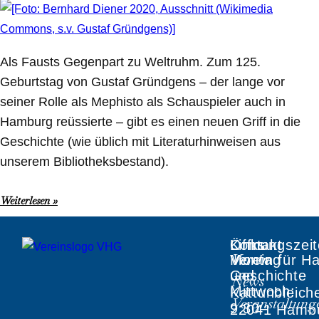
Als Fausts Gegenpart zu Weltruhm. Zum 125.
Geburtstag von Gustaf Gründgens – der lange vor
seiner Rolle als Mephisto als Schauspieler auch in
Hamburg reüssierte – gibt es einen neuen Griff in die
Geschichte (wie üblich mit Literaturhinweisen aus
unserem Bibliotheksbestand).
Weiterlesen »
Öffnungszei
Links
Kontakt
Verein
Montag
Verein für H
und
Geschichte
News
Mittwoch:
Kattunbleich
Veranstaltung
9:30–
22041 Hamb