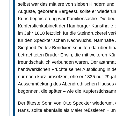
selbst war das mittlere von sieben Kindern und
Auguste, geborene Bergeest, sollte er wiederu
Kunstbegeisterung war Familiensache. Die bed
Kupferstichkabinett der Hamburger Kunsthalle 
im Jahr 1818 letztlich für die Steindruckerei ve
für den Speckter’schen Nachwuchs. Namhafte Ze
Siegfried Detlev Bendixen schulten darüber hin
betrachteten Bruder Erwin, die mit weiteren Kün
freundschaftlich verbunden waren. Der asthmat
handwerklichen Früchte seiner Ausbildung in de
nur noch kurz umsetzen, ehe er 1835 nur 29-jähr
Ausschmückung des Abendroth’schen Hauses a
begonnen, die später – wie die Kupferstichsam
Der älteste Sohn von Otto Speckter wiederum,
Hans, sollte ebenfalls als Maler reüssieren – u