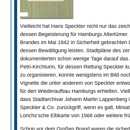
Vielleicht hat Hans Speckter nicht nur das zeic
dessen Begeisterung für Hamburgs Altertümer.
Brandes im Mai 1842 in Sicherheit gebrachten D
dessen Bewältigung leisten. Stadtpläne des zer
dokumentierten schon wenige Tage darauf das
Petri-Kirchturm, für dessen Rettung Speckter k
zu organisieren, konnte wenigstens im Bild noc
Vignette die unter anderem von Speckter entw
für den Wiederaufbau Hamburgs erhielten. Viell
dass Stadtarchivar Johann Martin Lappenberg in
Speckter & Co. zurückgriff, wenn es galt, Mini
Lorichs‘sche Elbkarte von 1568 oder weitere fr
Schon vor dem Großen Brand waren die sicherl