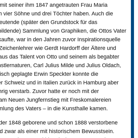
 mit seiner ihm 1847 angetrauten Frau Maria
m vier Söhne und drei Töchter haben. Auch die
eutende (später den Grundstock für das
bildende) Sammlung von Graphiken, die Ottos Vater
rkaufte, war in den Jahren zuvor Inspirationsquelle
ichenlehrer wie Gerdt Hardorff der Ältere und
aus das Talent von Otto und seinem als begabter
stlernaturen, Carl Julius Milde und Julius Oldach,
isch geplagte Erwin Speckter konnte die
r Schweiz und in Italien zurück in Hamburg aber
ig verstarb. Zuvor hatte er noch mit der
m Neuen Jungfernstieg mit Freskomalereien
mlung des Vaters – in die Kunsthalle kamen.
 der 1848 geborene und schon 1888 verstorbene
nd zwar als einer mit historischem Bewusstsein.