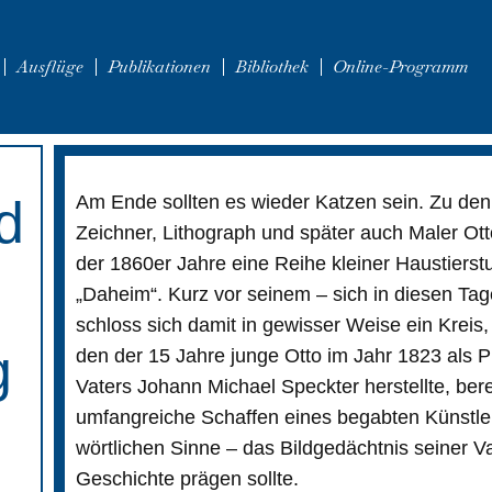
Ausflüge
Publikationen
Bibliothek
Online-Programm
d
Am Ende sollten es wieder Katzen sein. Zu den
Zeichner, Lithograph und später auch Maler Otto
der 1860er Jahre eine Reihe kleiner Haustierstud
„Daheim“. Kurz vor seinem – sich in diesen Ta
schloss sich damit in gewisser Weise ein Kreis,
g
den der 15 Jahre junge Otto im Jahr 1823 als
Vaters Johann Michael Speckter herstellte, ber
umfangreiche Schaffen eines begabten Künstler
wörtlichen Sinne – das Bildgedächtnis seiner 
Geschichte prägen sollte.