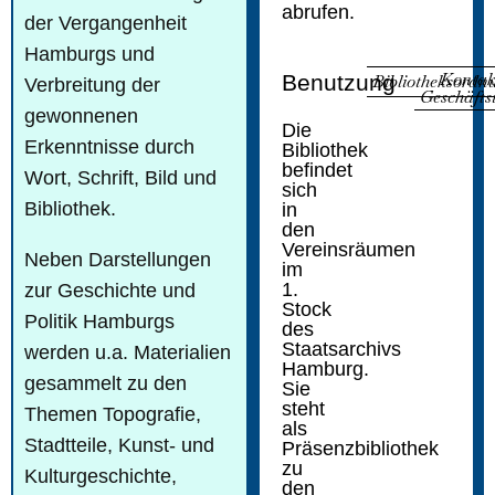
abrufen.
der Vergangenheit
Hamburgs und
Kontak
Benutzung
Bibliotheksordn
Verbreitung der
Geschäftst
gewonnenen
Die
Erkenntnisse durch
Bibliothek
befindet
Wort, Schrift, Bild und
sich
Bibliothek.
in
den
Vereinsräumen
Neben Darstellungen
im
1.
zur Geschichte und
Stock
Politik Hamburgs
des
Staatsarchivs
werden u.a. Materialien
Hamburg.
gesammelt zu den
Sie
steht
Themen Topografie,
als
Stadtteile, Kunst- und
Präsenzbibliothek
zu
Kulturgeschichte,
den