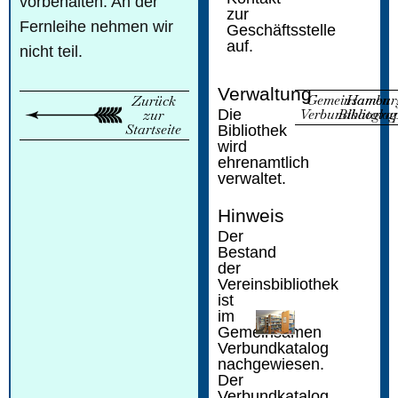
vorbehalten. An der
zur
Fernleihe nehmen wir
Geschäftsstelle
auf.
nicht teil.
Verwaltung
Gemeinsamen
Hambur
Zurück
Verbundkatalog
Bibliogra
zur
Die
Startseite
Bibliothek
wird
ehrenamtlich
verwaltet.
Hinweis
Der
Bestand
der
Vereinsbibliothek
ist
im
Gemeinsamen
Verbundkatalog
nachgewiesen.
Der
Verbundkatalog