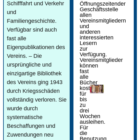
Schifffahrt und Verkehr
Öffnungszeitender
Geschäftsstelle
und
allen
Vereinsmitgliedern
Familiengeschichte.
und
Verfügbar sind auch
anderen
interessierten
fast alle
Lesern
Eigenpublikationen des
zur
Verfügung.
Vereins. – Die
Vereinsmitglieder
ursprüngliche und
können
fast
einzigartige Bibliothek
alle
des Vereins ging 1943
Bücher
kostenlos
durch Kriegsschäden
für
bis
vollständig verloren. Sie
zu
wurde durch
drei
Wochen
systematische
ausleihen.
Beschaffungen und
Für
die
Zuwendungen neu
Benutzung