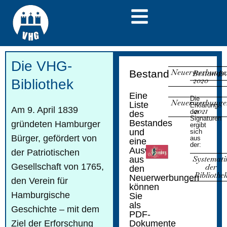
Die VHG-
Neuerwerbunge
Bestand
Bestandsv
2020
Bibliothek
Eine
Die
Neuerwerbunge
Liste
Erklärung
Am 9. April 1839
2021
der
des
Signaturen
Bestandes
gründeten Hamburger
ergibt
und
sich
Bürger, gefördert von
aus
eine
der:
Auswahl
der Patriotischen
Systemati
aus
Gesellschaft von 1765,
der
den
Bibliothe
Neuerwerbungen
den Verein für
können
Hamburgische
Sie
als
Geschichte – mit dem
PDF-
Ziel der Erforschung
Dokumente